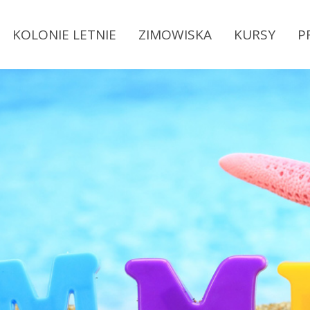
KOLONIE LETNIE
ZIMOWISKA
KURSY
P