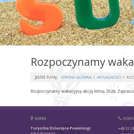
Rozpoczynamy wakacy
JESTEŚ TUTAJ:
STRONA GŁÓWNA
AKTUALNOŚCI
ROZ
Rozpoczynamy wakacyjną akcję letnią 2026. Zapraszam
ADRES
KONT
Turystka Dziecięca Powsinogi
+48 32 2
Artur Piasecki