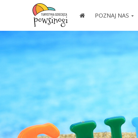
POZNAJ NAS