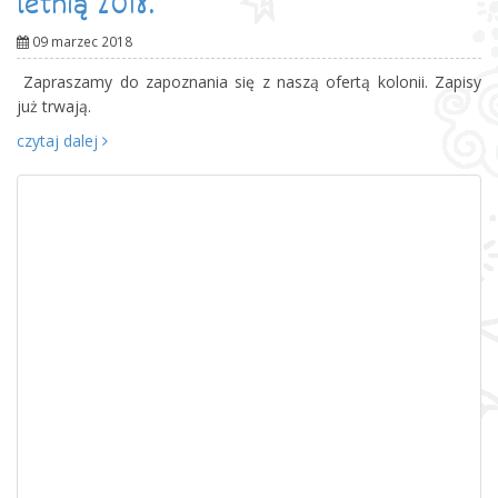
Witamy na naszej nowej stronie
WWW
02 marzec 2015
Z przyjemnością prezentujemy Państwu nową, bardziej
funkcjonalną stronę internetową TURYSTYKI DZIECIĘCEJ
POWSINOGI. Nowa strona to nie tylko całkowicie zmieniona
szata graficzna, ale przede wszystkim ulepszona struktura,
dzięki której dostęp do informacji o ofertach jest szybszy i [...]
czytaj dalej