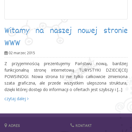
ADRES
KONTAKT
Turystka Dziecięca Powsinogi
+48 32 282 58 12
Artur Piasecki
+48 601 44 40 92
ul Wojciecha Korfantego 1 lok. 9
41-902 Bytom
biuro@powsinogi.com
KILKA SŁÓW O FIRMIE POWSINOGI
Przedsiębiorstwo Usług Turystycznych i Wypoczynkowych zostało założone
przez Artura Piaseckiego 26 stycznia 1994 roku. Biuro posiada wpis do
Rejestru Organizatorów i Pośredników Turystycznych Marszałka
Województwa Śląskiego pod numerem 107 z dnia 13.12.1999 r.. Spełnia
wszelkie wymogi i działa zgodnie z ustawą o usługach turystycznych z dnia 29
sierpnia 1997 roku z późniejszymi zmianami. Posiada gwarancję
ubezpieczeniową UNIQA.. [...]
czytaj dalej
Copyright © 2015 - 2026 Powsinogi, Projekt i wykonanie:
APREMO
Polityka prywatności