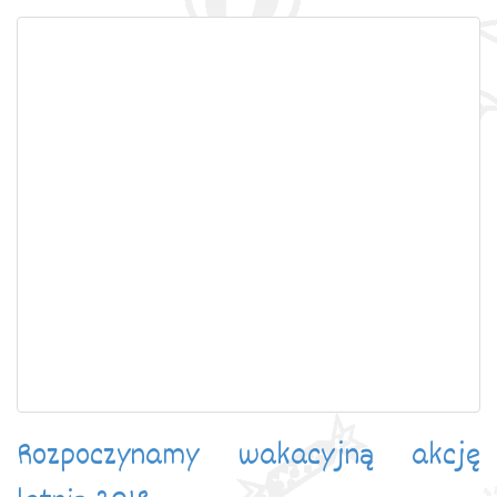
Rozpoczynamy wakacyjną akcję
letnią 2018.
09 marzec 2018
Zapraszamy do zapoznania się z naszą ofertą kolonii. Zapisy
już trwają.
czytaj dalej