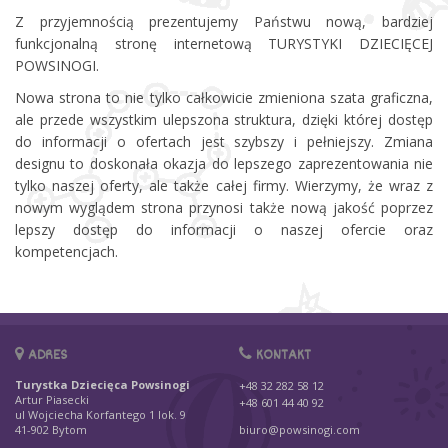
Z przyjemnością prezentujemy Państwu nową, bardziej
funkcjonalną stronę internetową TURYSTYKI DZIECIĘCEJ
POWSINOGI.
Nowa strona to nie tylko całkowicie zmieniona szata graficzna,
ale przede wszystkim ulepszona struktura, dzięki której dostęp
do informacji o ofertach jest szybszy i pełniejszy. Zmiana
designu to doskonała okazja do lepszego zaprezentowania nie
tylko naszej oferty, ale także całej firmy. Wierzymy, że wraz z
nowym wyglądem strona przynosi także nową jakość poprzez
lepszy dostęp do informacji o naszej ofercie oraz
kompetencjach.
ADRES
KONTAKT
Turystka Dziecięca Powsinogi
+48 32 282 58 12
Artur Piasecki
+48 601 44 40 92
ul Wojciecha Korfantego 1 lok. 9
41-902 Bytom
biuro@powsinogi.com